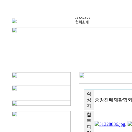
작
성
중앙진폐재활협
자
첨
부
31328836.jpg
,
파