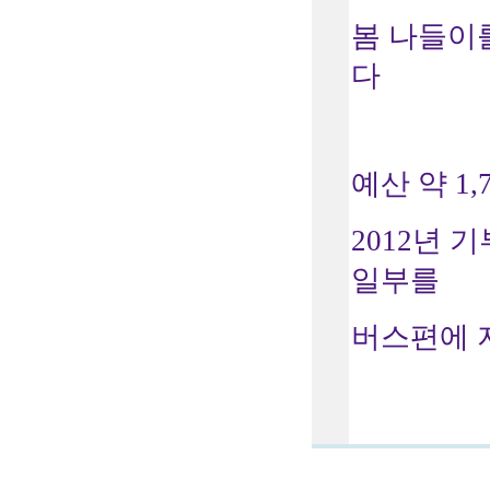
봄 나들이
다
예산 약 1
2012년
일부를
버스편에 