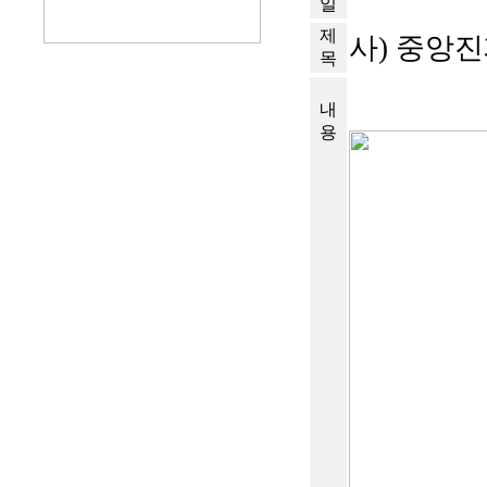
일
제
사) 중앙
목
내
용