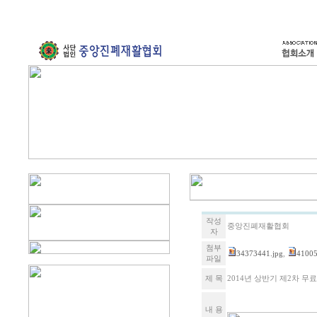
작성
중앙진폐재활협회
자
첨부
34373441.jpg
,
41005
파일
제 목
2014년 상반기 제2차 무
내 용